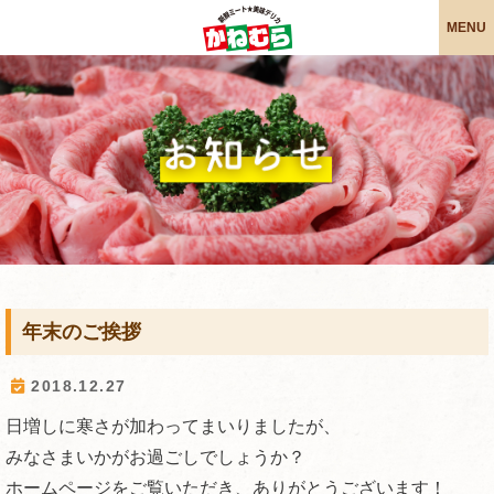
MENU
こだわりの牛と豚と鶏
安心・安全への配慮
かねむらの信念
求人・採用情報
お惣菜紹介
会社概要
ホーム
年末のご挨拶
2018.12.27
日増しに寒さが加わってまいりましたが、
みなさまいかがお過ごしでしょうか？
ホームページをご覧いただき、ありがとうございます！